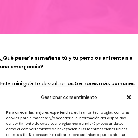
¿Qué pasaría si mañana tú y tu perro os enfrentais a
una emergencia?
Esta mini guía te descubre
los 5 errores más comunes
que casi nadie prevé
, pero que muchas personas
Gestionar consentimiento
acaban lamentando.
Para ofrecer las mejores experiencias, utilizamos tecnologías como las
Es una lectura rápida, práctica y emocionalmente útil,
cookies para almacenar y/o acceder a la información del dispositivo. El
consentimiento de estas tecnologías nos permitirá procesar datos
escrita por dos profesionales que llevan años
como el comportamiento de navegación o las identificaciones únicas
acompañando a perros y familias. Nada de listas vacías:
en este sitio. No consentir o retirar el consentimiento, puede afectar